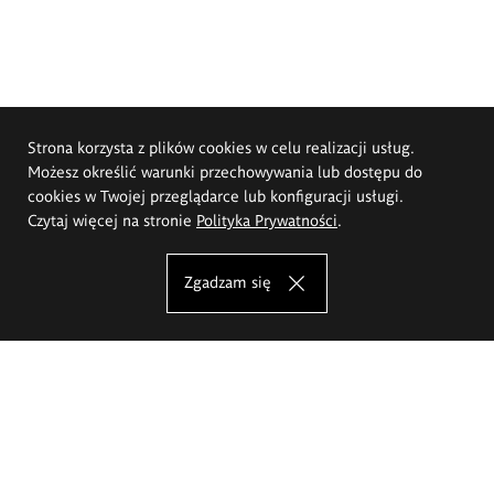
Strona korzysta z plików cookies w celu realizacji usług.
Możesz określić warunki przechowywania lub dostępu do
cookies w Twojej przeglądarce lub konfiguracji usługi.
Czytaj więcej na stronie
Polityka Prywatności
.
Zgadzam się
Akademia Sztuk Pięknych im.
Eugeniusza Gepperta we Wrocławiu