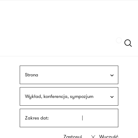
Przejdź
języka
do
migowego
treści
Szukaj
Strona
Wykład, konferencja, sympozjum
Zakres dat: