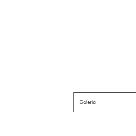
Przejdź
do
treści
Szukaj
Galeria