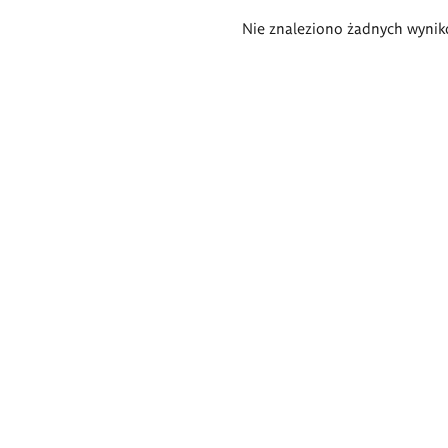
Wyniki
Nie znaleziono żadnych wynik
wyszukiwania