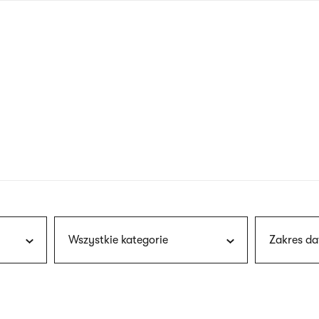
nagłówku
wersja
polska
Wszystkie kategorie
Zakres da