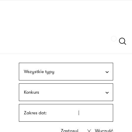
Przejdź
języka
do
migowego
treści
Szukaj
Wszystkie typy
Konkurs
Zakres dat: