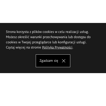
Strona korzysta z plików cookies w celu realizacji usług.
Możesz określić warunki przechowywania lub dostępu do
cookies w Twojej przeglądarce lub konfiguracji usługi.
Czytaj więcej na stronie
Polityka Prywatności
.
Zgadzam się
Akademia Sztuk Pięknych im.
Eugeniusza Gepperta we Wrocławiu