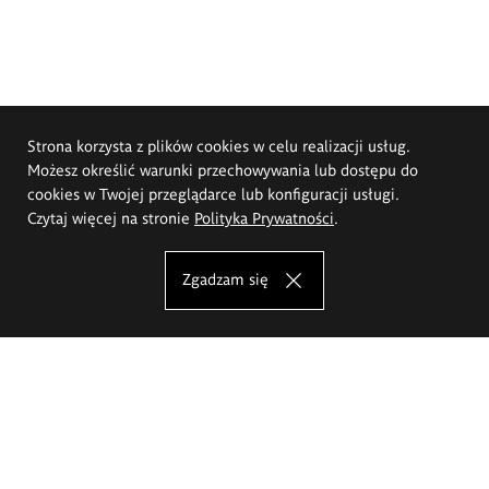
Strona korzysta z plików cookies w celu realizacji usług.
Możesz określić warunki przechowywania lub dostępu do
cookies w Twojej przeglądarce lub konfiguracji usługi.
Czytaj więcej na stronie
Polityka Prywatności
.
Zgadzam się
Akademia Sztuk Pięknych im.
Eugeniusza Gepperta we Wrocławiu