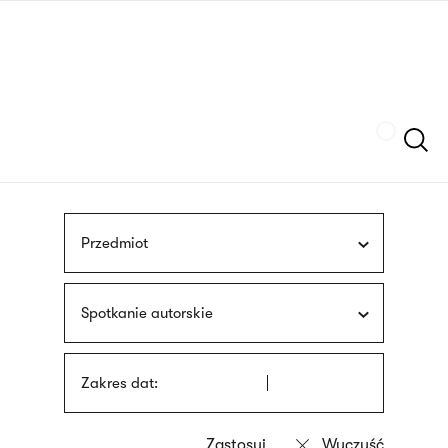
Przejdź
języka
do
migowego
treści
Szukaj
Przedmiot
Spotkanie autorskie
Zakres dat: