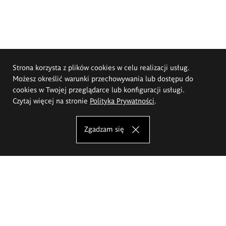
Strona korzysta z plików cookies w celu realizacji usług.
Możesz określić warunki przechowywania lub dostępu do
cookies w Twojej przeglądarce lub konfiguracji usługi.
Czytaj więcej na stronie
Polityka Prywatności
.
Zgadzam się
Akademia Sztuk Pięknych im.
Eugeniusza Gepperta we Wrocławiu