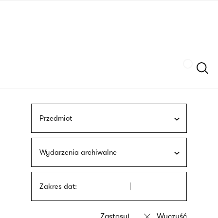
Przejdź
języka
do
migowego
treści
Szukaj
Przedmiot
Wydarzenia archiwalne
Zakres dat: