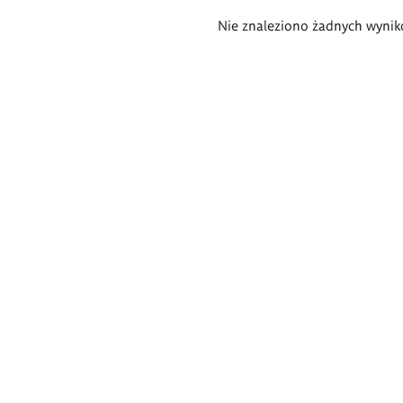
Wyniki
Nie znaleziono żadnych wynik
wyszukiwania