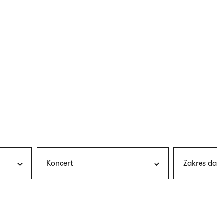
nagłówku
wersja
polska
Koncert
Zakres da