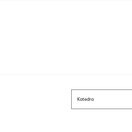
Przejdź
do
treści
Szukaj
Katedra