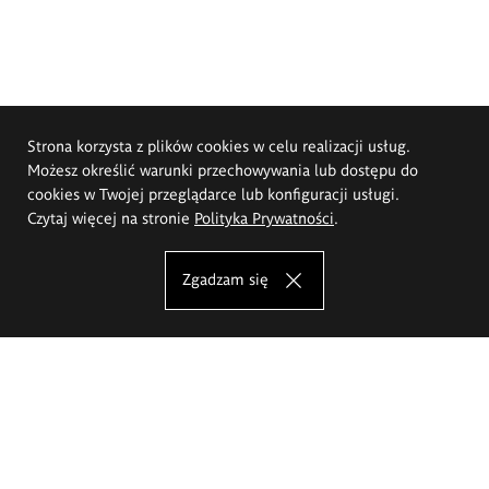
Strona korzysta z plików cookies w celu realizacji usług.
Możesz określić warunki przechowywania lub dostępu do
cookies w Twojej przeglądarce lub konfiguracji usługi.
Czytaj więcej na stronie
Polityka Prywatności
.
Zgadzam się
Akademia Sztuk Pięknych im.
Eugeniusza Gepperta we Wrocławiu