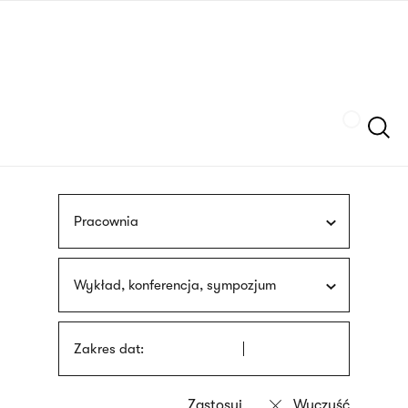
Przejdź
języka
do
migowego
treści
Szukaj
Pracownia
Wykład, konferencja, sympozjum
Zakres dat: