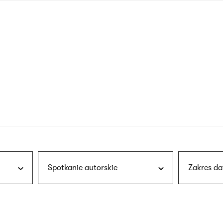
nagłówku
wersja
polska
Spotkanie autorskie
Zakres da