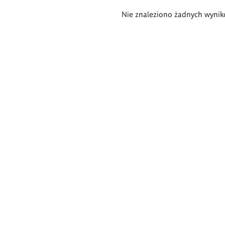
Wyniki
Nie znaleziono żadnych wynik
wyszukiwania