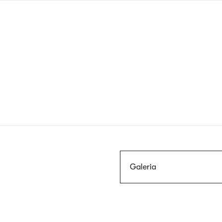
Przejdź
do
treści
Szukaj
Galeria