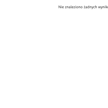
Wyniki
Nie znaleziono żadnych wynik
wyszukiwania