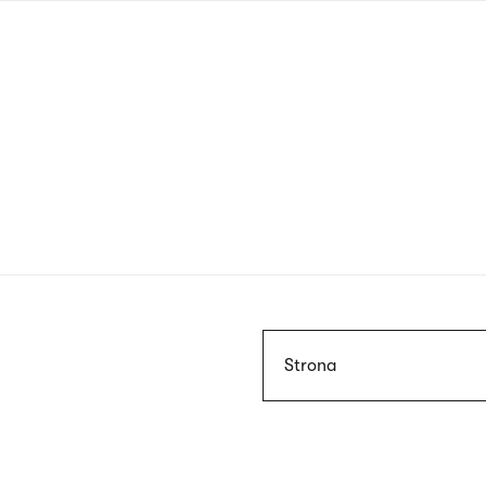
Przejdź
do
treści
Szukaj
Strona