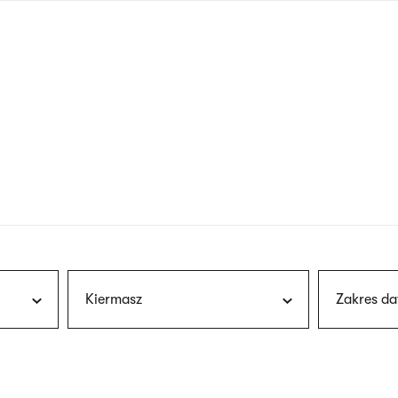
nagłówku
wersja
polska
Kiermasz
Zakres da