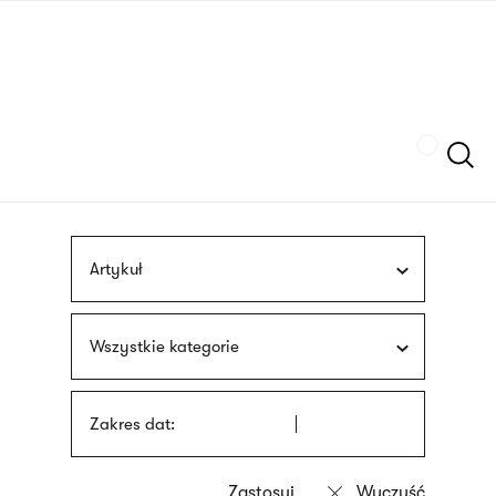
Przejdź
języka
do
migowego
treści
Szukaj
Artykuł
Wszystkie kategorie
Zakres dat: