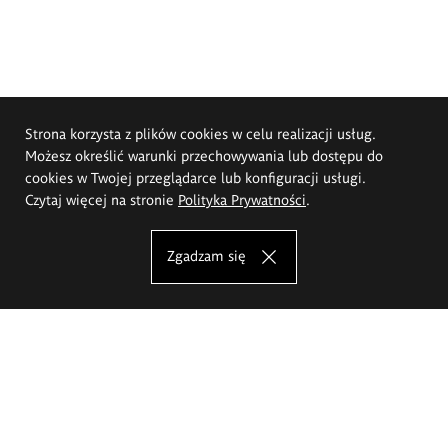
Strona korzysta z plików cookies w celu realizacji usług.
Możesz określić warunki przechowywania lub dostępu do
cookies w Twojej przeglądarce lub konfiguracji usługi.
Czytaj więcej na stronie
Polityka Prywatności
.
Zgadzam się
Akademia Sztuk Pięknych im.
Eugeniusza Gepperta we Wrocławiu