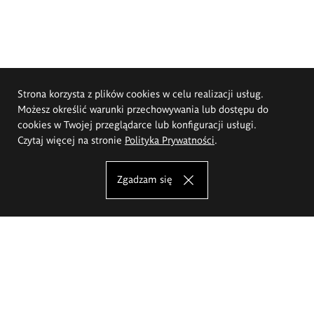
Strona korzysta z plików cookies w celu realizacji usług.
Możesz określić warunki przechowywania lub dostępu do
cookies w Twojej przeglądarce lub konfiguracji usługi.
Czytaj więcej na stronie
Polityka Prywatności
.
Zgadzam się
Akademia Sztuk Pięknych im.
Eugeniusza Gepperta we Wrocławiu