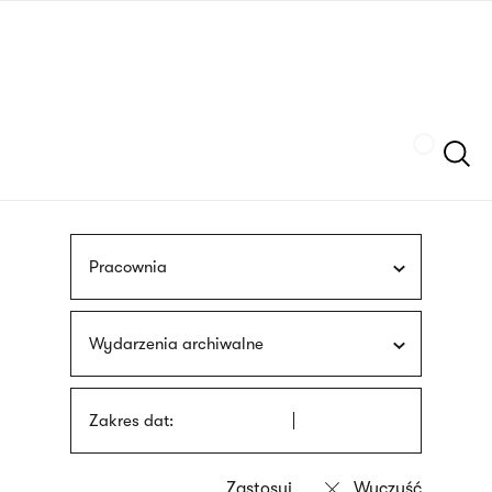
Przejdź
języka
do
migowego
treści
Szukaj
Pracownia
Wydarzenia archiwalne
Zakres dat: