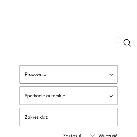
Przejdź
języka
do
migowego
treści
Szukaj
Pracownia
Spotkanie autorskie
Zakres dat: