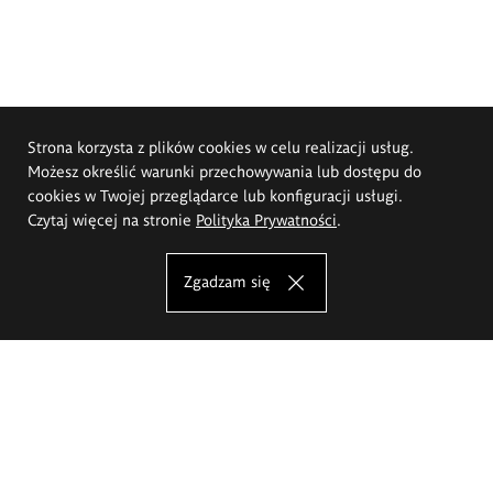
Strona korzysta z plików cookies w celu realizacji usług.
Możesz określić warunki przechowywania lub dostępu do
cookies w Twojej przeglądarce lub konfiguracji usługi.
Czytaj więcej na stronie
Polityka Prywatności
.
Zgadzam się
Akademia Sztuk Pięknych im.
Eugeniusza Gepperta we Wrocławiu