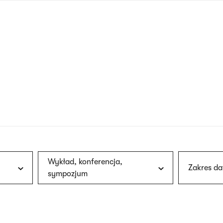
nagłówku
wersja
polska
Wykład, konferencja,
Zakres da
sympozjum