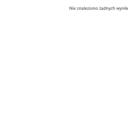
Wyniki
Nie znaleziono żadnych wynik
wyszukiwania