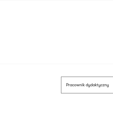
Przejdź
do
treści
Szukaj
Pracownik dydaktyczny