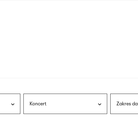
nagłówku
wersja
polska
Koncert
Zakres da