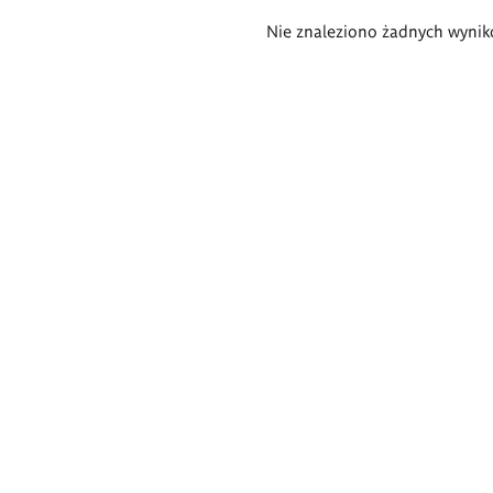
Wyniki
Nie znaleziono żadnych wynik
wyszukiwania