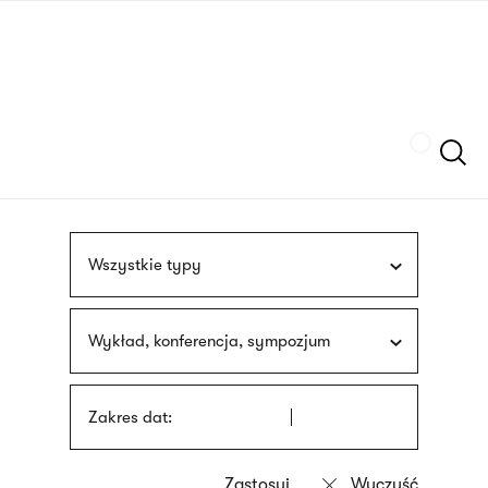
Przejdź
języka
do
migowego
treści
Szukaj
Wszystkie typy
Wykład, konferencja, sympozjum
Zakres dat: