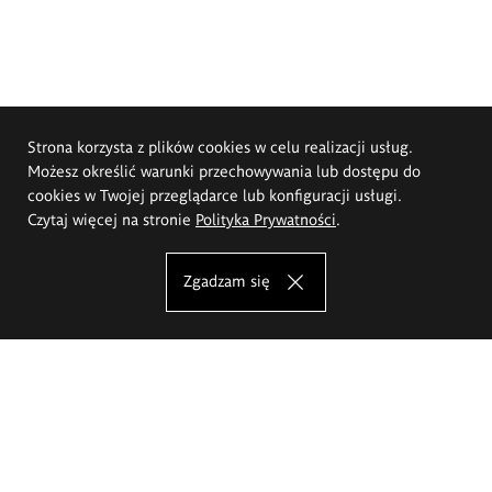
Strona korzysta z plików cookies w celu realizacji usług.
Możesz określić warunki przechowywania lub dostępu do
cookies w Twojej przeglądarce lub konfiguracji usługi.
Czytaj więcej na stronie
Polityka Prywatności
.
Zgadzam się
Akademia Sztuk Pięknych im.
Eugeniusza Gepperta we Wrocławiu