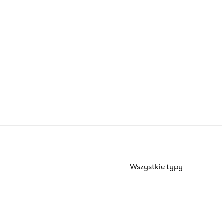
Przejdź
do
treści
Szukaj
Wszystkie typy