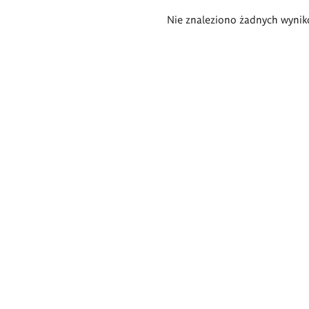
Wyniki
Nie znaleziono żadnych wynik
wyszukiwania