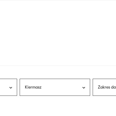
nagłówku
wersja
polska
Kiermasz
Zakres da