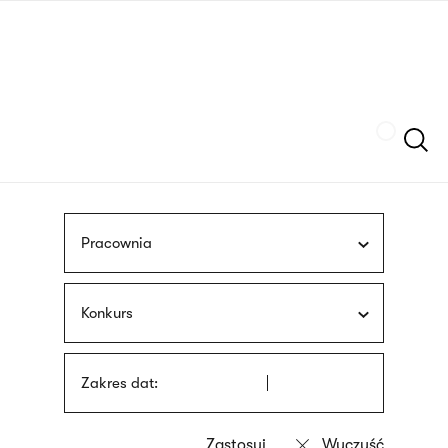
Przejdź
języka
do
migowego
treści
Szukaj
Pracownia
Konkurs
Zakres dat: