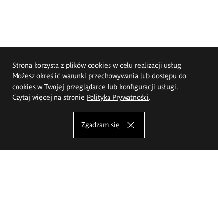
Strona korzysta z plików cookies w celu realizacji usług.
Możesz określić warunki przechowywania lub dostępu do
cookies w Twojej przeglądarce lub konfiguracji usługi.
Czytaj więcej na stronie
Polityka Prywatności
.
Zgadzam się
Akademia Sztuk Pięknych im.
Eugeniusza Gepperta we Wrocławiu