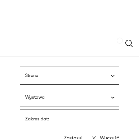
Przejdź
języka
do
migowego
treści
Szukaj
Strona
Wystawa
Zakres dat: