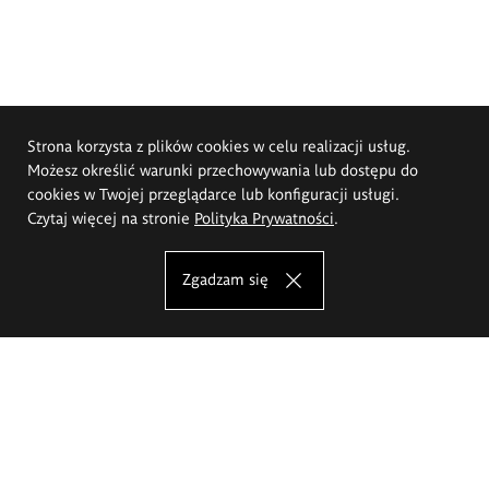
Strona korzysta z plików cookies w celu realizacji usług.
Możesz określić warunki przechowywania lub dostępu do
cookies w Twojej przeglądarce lub konfiguracji usługi.
Czytaj więcej na stronie
Polityka Prywatności
.
Zgadzam się
Akademia Sztuk Pięknych im.
Eugeniusza Gepperta we Wrocławiu