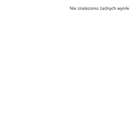
Wyniki
Nie znaleziono żadnych wynik
wyszukiwania