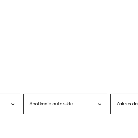
nagłówku
wersja
polska
Spotkanie autorskie
Zakres da