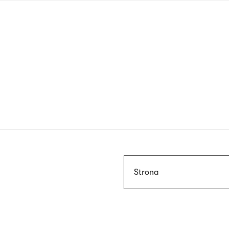
Przejdź
do
treści
Szukaj
Strona