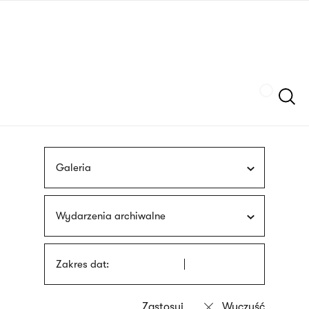
Przejdź
języka
do
migowego
treści
Szukaj
Galeria
Wydarzenia archiwalne
Zakres dat: