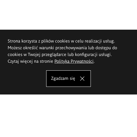
Strona korzysta z plików cookies w celu realizacji usług.
Możesz określić warunki przechowywania lub dostępu do
cookies w Twojej przeglądarce lub konfiguracji usługi.
Czytaj więcej na stronie
Polityka Prywatności
.
Zgadzam się
Akademia Sztuk Pięknych im.
Eugeniusza Gepperta we Wrocławiu