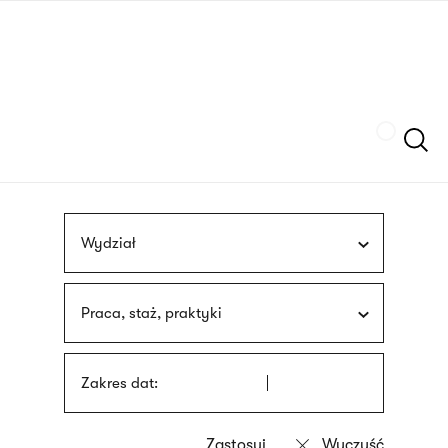
Przejdź
języka
do
migowego
treści
Szukaj
Wydział
Praca, staż, praktyki
Zakres dat: