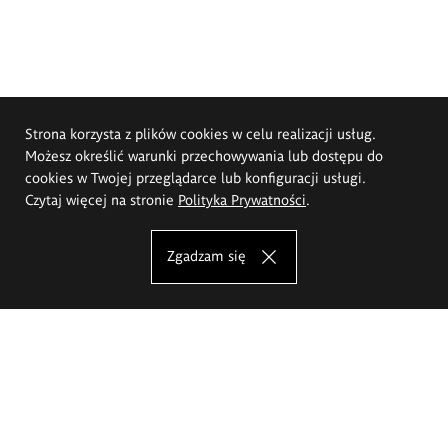
Strona korzysta z plików cookies w celu realizacji usług.
Możesz określić warunki przechowywania lub dostępu do
cookies w Twojej przeglądarce lub konfiguracji usługi.
Czytaj więcej na stronie
Polityka Prywatności
.
Zgadzam się
Akademia Sztuk Pięknych im.
Eugeniusza Gepperta we Wrocławiu