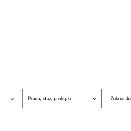
nagłówku
wersja
polska
Praca, staż, praktyki
Zakres da