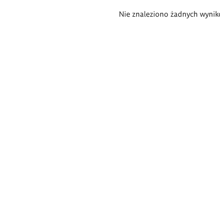
Wyniki
Nie znaleziono żadnych wynik
wyszukiwania