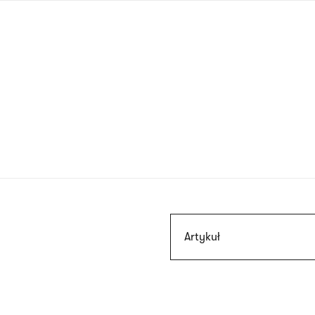
Przejdź
do
treści
Szukaj
Artykuł