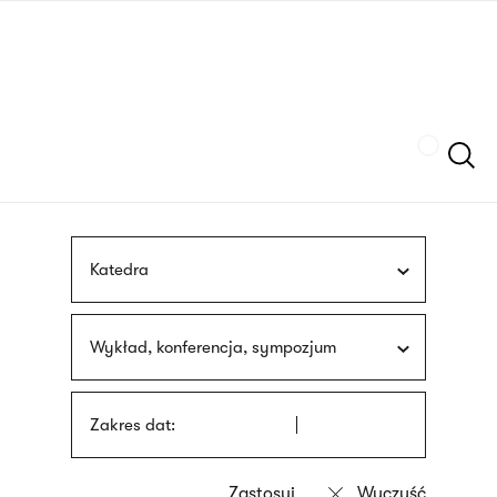
Przejdź
języka
do
migowego
treści
Szukaj
Katedra
Wykład, konferencja, sympozjum
Zakres dat: