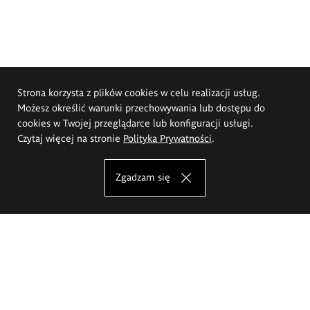
Strona korzysta z plików cookies w celu realizacji usług.
Możesz określić warunki przechowywania lub dostępu do
cookies w Twojej przeglądarce lub konfiguracji usługi.
Czytaj więcej na stronie
Polityka Prywatności
.
Zgadzam się
Akademia Sztuk Pięknych im.
Eugeniusza Gepperta we Wrocławiu