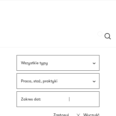
Przejdź
języka
do
migowego
treści
Szukaj
Wszystkie typy
Praca, staż, praktyki
Zakres dat: