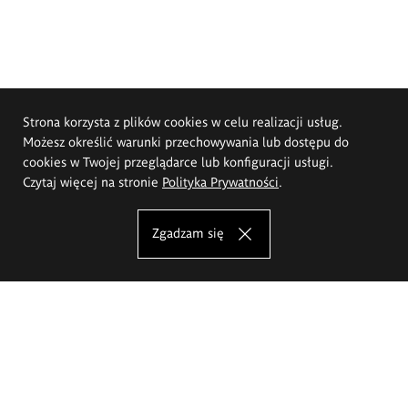
Strona korzysta z plików cookies w celu realizacji usług.
Możesz określić warunki przechowywania lub dostępu do
cookies w Twojej przeglądarce lub konfiguracji usługi.
Czytaj więcej na stronie
Polityka Prywatności
.
Zgadzam się
Akademia Sztuk Pięknych im.
Eugeniusza Gepperta we Wrocławiu