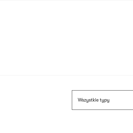
Przejdź
do
treści
Szukaj
Wszystkie typy