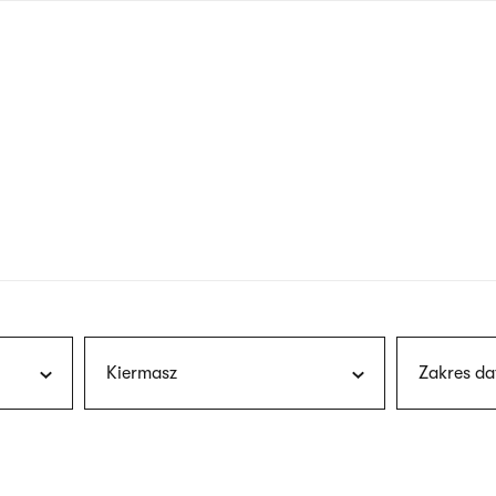
nagłówku
wersja
polska
Kiermasz
Zakres da