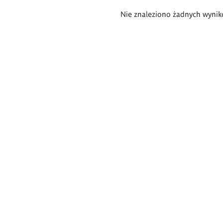
Wyniki
Nie znaleziono żadnych wynik
wyszukiwania