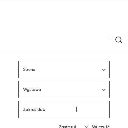
Przejdź
języka
do
migowego
treści
Szukaj
Strona
Wystawa
Zakres dat: