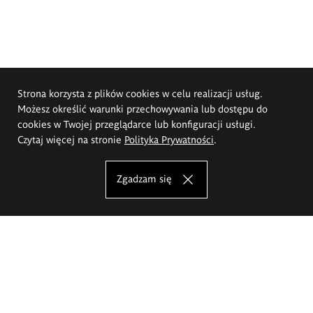
Strona korzysta z plików cookies w celu realizacji usług.
Możesz określić warunki przechowywania lub dostępu do
cookies w Twojej przeglądarce lub konfiguracji usługi.
Czytaj więcej na stronie
Polityka Prywatności
.
Zgadzam się
Akademia Sztuk Pięknych im.
Eugeniusza Gepperta we Wrocławiu