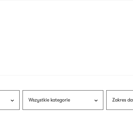
nagłówku
wersja
polska
Wszystkie kategorie
Zakres da