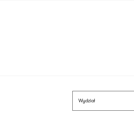
Przejdź
do
treści
Szukaj
Wydział