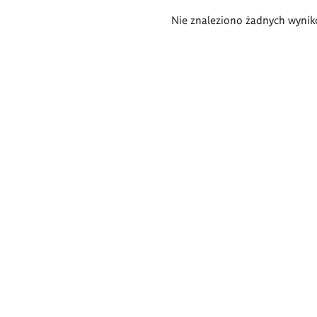
Wyniki
Nie znaleziono żadnych wynik
wyszukiwania