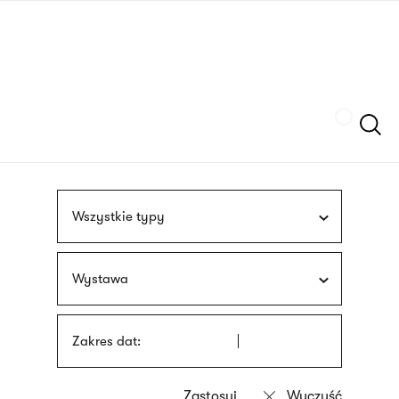
Przejdź
języka
do
migowego
treści
Szukaj
Wszystkie typy
Wystawa
Zakres dat: