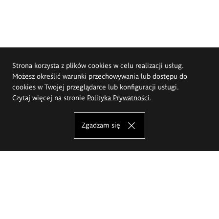
Strona korzysta z plików cookies w celu realizacji usług.
Możesz określić warunki przechowywania lub dostępu do
cookies w Twojej przeglądarce lub konfiguracji usługi.
Czytaj więcej na stronie
Polityka Prywatności
.
Zgadzam się
Akademia Sztuk Pięknych im.
Eugeniusza Gepperta we Wrocławiu