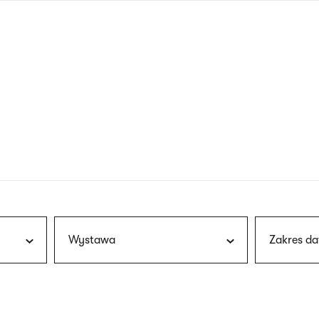
nagłówku
wersja
polska
Wystawa
Zakres da