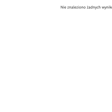
Wyniki
Nie znaleziono żadnych wynik
wyszukiwania