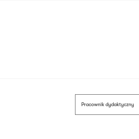
Przejdź
do
treści
Szukaj
Pracownik dydaktyczny