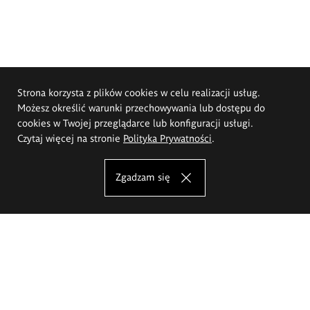
Strona korzysta z plików cookies w celu realizacji usług.
Możesz określić warunki przechowywania lub dostępu do
cookies w Twojej przeglądarce lub konfiguracji usługi.
Czytaj więcej na stronie
Polityka Prywatności
.
Zgadzam się
Akademia Sztuk Pięknych im.
Eugeniusza Gepperta we Wrocławiu