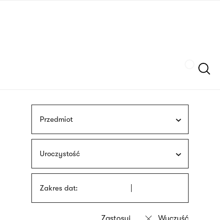
Przejdź
języka
do
migowego
treści
Szukaj
Przedmiot
Uroczystość
Zakres dat: