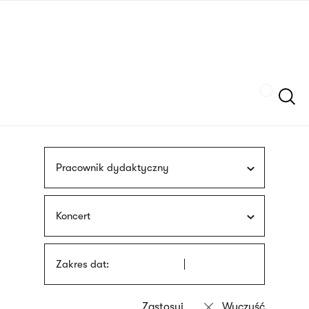
Przejdź
języka
do
migowego
treści
Szukaj
Pracownik dydaktyczny
Koncert
Zakres dat: