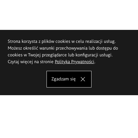
Strona korzysta z plików cookies w celu realizacji usług.
Możesz określić warunki przechowywania lub dostępu do
cookies w Twojej przeglądarce lub konfiguracji usługi.
Czytaj więcej na stronie
Polityka Prywatności
.
Zgadzam się
Akademia Sztuk Pięknych im.
Eugeniusza Gepperta we Wrocławiu