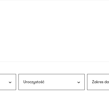
nagłówku
wersja
polska
Uroczystość
Zakres da