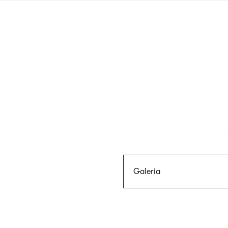
Przejdź
do
treści
Szukaj
Galeria