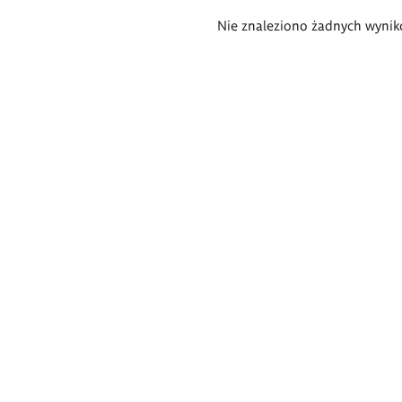
Wyniki
Nie znaleziono żadnych wynik
wyszukiwania