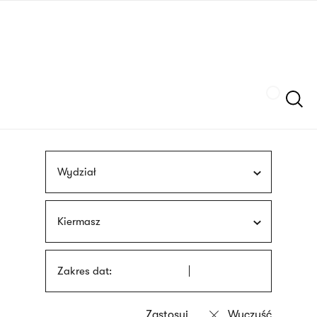
Przejdź
języka
do
migowego
treści
Szukaj
Wydział
Kiermasz
Zakres dat: