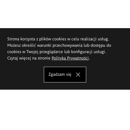
Strona korzysta z plików cookies w celu realizacji usług.
Możesz określić warunki przechowywania lub dostępu do
cookies w Twojej przeglądarce lub konfiguracji usługi.
Czytaj więcej na stronie
Polityka Prywatności
.
Zgadzam się
Akademia Sztuk Pięknych im.
Eugeniusza Gepperta we Wrocławiu