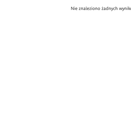
Wyniki
Nie znaleziono żadnych wynik
wyszukiwania