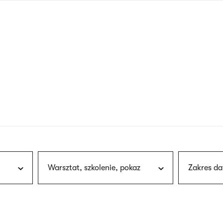
nagłówku
wersja
polska
Warsztat, szkolenie, pokaz
Zakres da