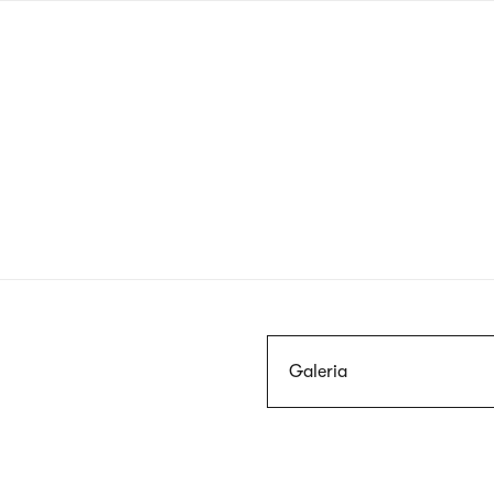
Przejdź
do
treści
Szukaj
Galeria