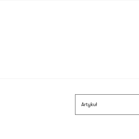
Przejdź
do
treści
Szukaj
Artykuł