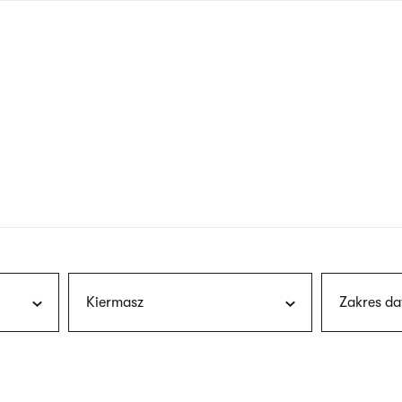
nagłówku
wersja
polska
Kiermasz
Zakres da