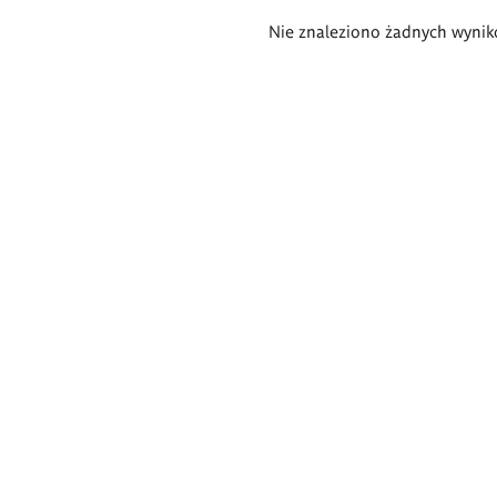
Wyniki
Nie znaleziono żadnych wynik
wyszukiwania