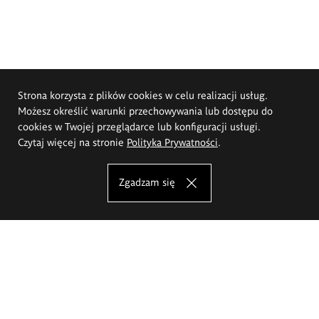
Strona korzysta z plików cookies w celu realizacji usług.
Możesz określić warunki przechowywania lub dostępu do
cookies w Twojej przeglądarce lub konfiguracji usługi.
Czytaj więcej na stronie
Polityka Prywatności
.
Zgadzam się
Akademia Sztuk Pięknych im.
Eugeniusza Gepperta we Wrocławiu