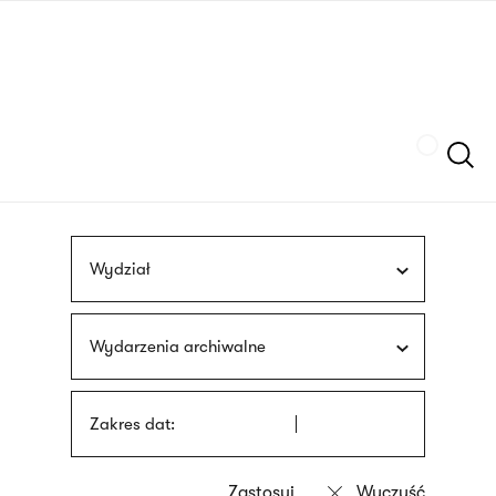
Przejdź
języka
do
migowego
treści
Szukaj
Wydział
Wydarzenia archiwalne
Zakres dat: