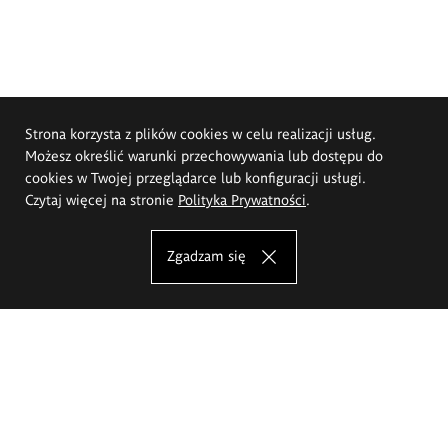
Strona korzysta z plików cookies w celu realizacji usług.
Możesz określić warunki przechowywania lub dostępu do
cookies w Twojej przeglądarce lub konfiguracji usługi.
Czytaj więcej na stronie
Polityka Prywatności
.
Zgadzam się
Akademia Sztuk Pięknych im.
Eugeniusza Gepperta we Wrocławiu