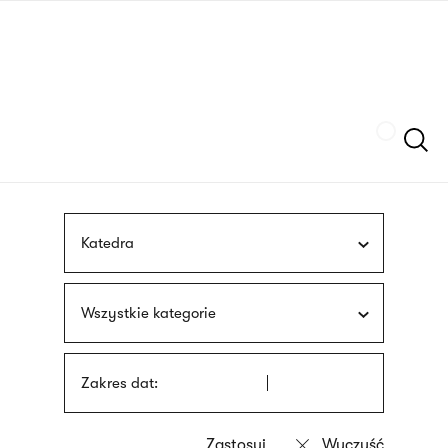
Przejdź
języka
do
migowego
treści
Szukaj
Katedra
Wszystkie kategorie
Zakres dat: