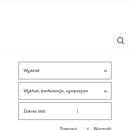
Przejdź
języka
do
migowego
treści
Szukaj
Wydział
Wykład, konferencja, sympozjum
Zakres dat: