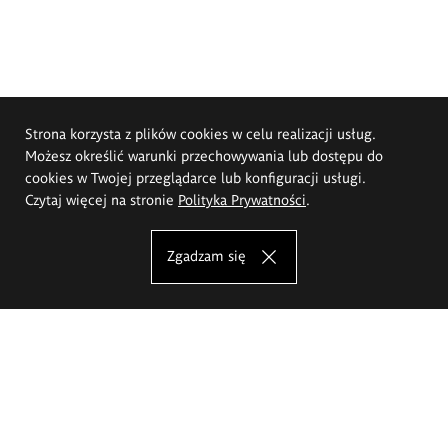
Strona korzysta z plików cookies w celu realizacji usług.
Możesz określić warunki przechowywania lub dostępu do
cookies w Twojej przeglądarce lub konfiguracji usługi.
Czytaj więcej na stronie
Polityka Prywatności
.
Zgadzam się
Akademia Sztuk Pięknych im.
Eugeniusza Gepperta we Wrocławiu