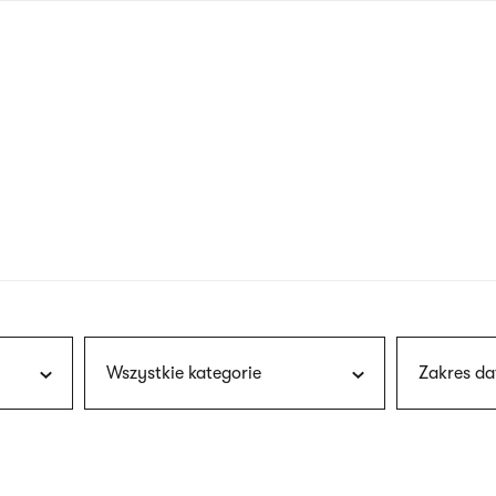
nagłówku
wersja
polska
Wszystkie kategorie
Zakres da