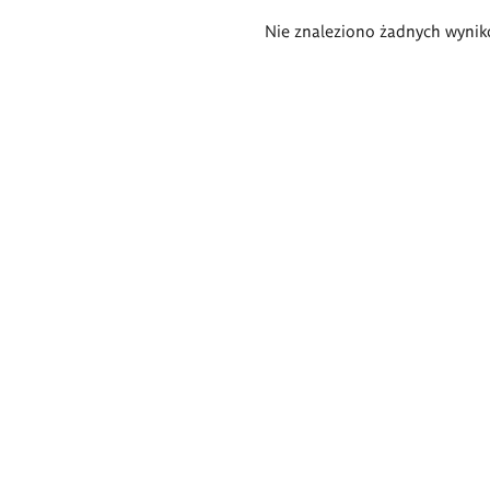
Wyniki
Nie znaleziono żadnych wynik
wyszukiwania