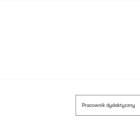
Przejdź
do
treści
Szukaj
Pracownik dydaktyczny