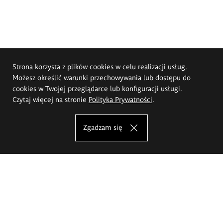
Strona korzysta z plików cookies w celu realizacji usług.
Możesz określić warunki przechowywania lub dostępu do
cookies w Twojej przeglądarce lub konfiguracji usługi.
Czytaj więcej na stronie
Polityka Prywatności
.
Zgadzam się
Akademia Sztuk Pięknych im.
Eugeniusza Gepperta we Wrocławiu