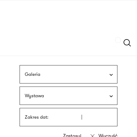
Przejdź
języka
do
migowego
treści
Szukaj
Galeria
Wystawa
Zakres dat: