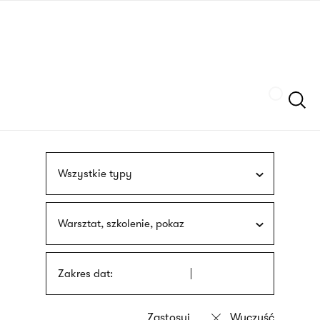
Przejdź
języka
do
migowego
treści
Szukaj
Wszystkie typy
Warsztat, szkolenie, pokaz
Zakres dat: