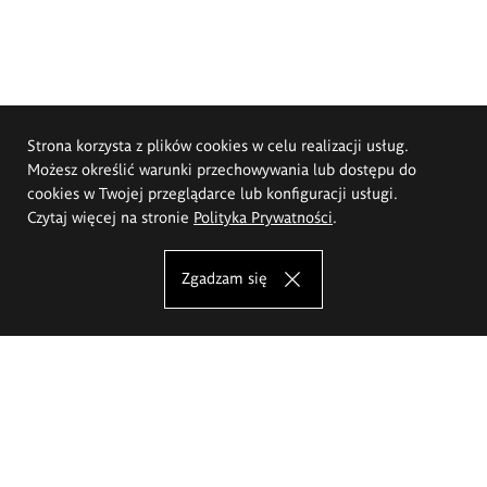
Strona korzysta z plików cookies w celu realizacji usług.
Możesz określić warunki przechowywania lub dostępu do
cookies w Twojej przeglądarce lub konfiguracji usługi.
Czytaj więcej na stronie
Polityka Prywatności
.
Zgadzam się
Akademia Sztuk Pięknych im.
Eugeniusza Gepperta we Wrocławiu