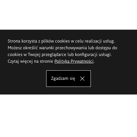
Strona korzysta z plików cookies w celu realizacji usług.
Możesz określić warunki przechowywania lub dostępu do
cookies w Twojej przeglądarce lub konfiguracji usługi.
Czytaj więcej na stronie
Polityka Prywatności
.
Zgadzam się
Akademia Sztuk Pięknych im.
Eugeniusza Gepperta we Wrocławiu