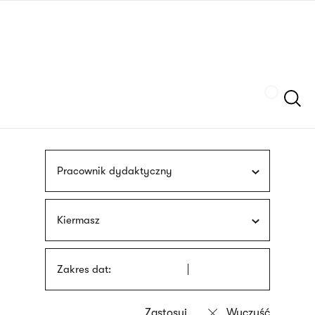
Przejdź
języka
do
migowego
treści
Szukaj
Pracownik dydaktyczny
Kiermasz
Zakres dat: