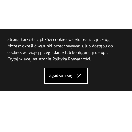
Strona korzysta z plików cookies w celu realizacji usług.
Możesz określić warunki przechowywania lub dostępu do
cookies w Twojej przeglądarce lub konfiguracji usługi.
Czytaj więcej na stronie
Polityka Prywatności
.
Zgadzam się
Akademia Sztuk Pięknych im.
Eugeniusza Gepperta we Wrocławiu