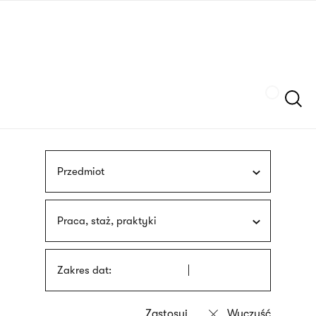
Przejdź
języka
do
migowego
treści
Szukaj
Przedmiot
Praca, staż, praktyki
Zakres dat: