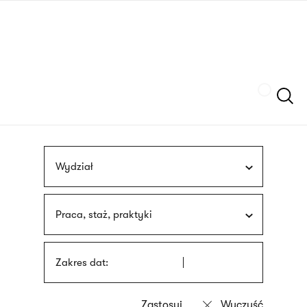
Przejdź
języka
do
migowego
treści
Szukaj
Wydział
Praca, staż, praktyki
Zakres dat: