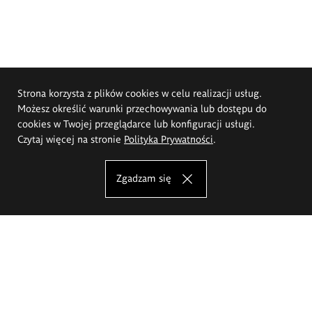
Strona korzysta z plików cookies w celu realizacji usług.
Możesz określić warunki przechowywania lub dostępu do
cookies w Twojej przeglądarce lub konfiguracji usługi.
Czytaj więcej na stronie
Polityka Prywatności
.
Zgadzam się
Akademia Sztuk Pięknych im.
Eugeniusza Gepperta we Wrocławiu