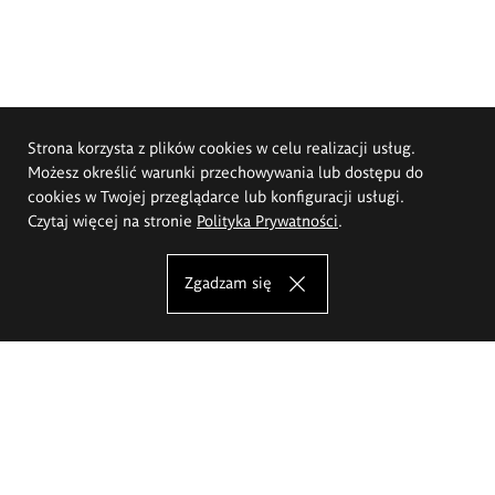
Strona korzysta z plików cookies w celu realizacji usług.
Możesz określić warunki przechowywania lub dostępu do
cookies w Twojej przeglądarce lub konfiguracji usługi.
Czytaj więcej na stronie
Polityka Prywatności
.
Zgadzam się
Akademia Sztuk Pięknych im.
Eugeniusza Gepperta we Wrocławiu