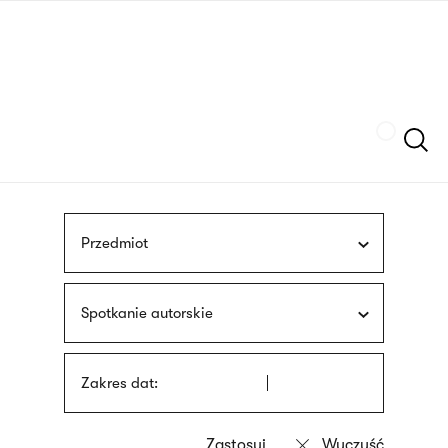
Przejdź
języka
do
migowego
treści
Szukaj
Przedmiot
Spotkanie autorskie
Zakres dat: