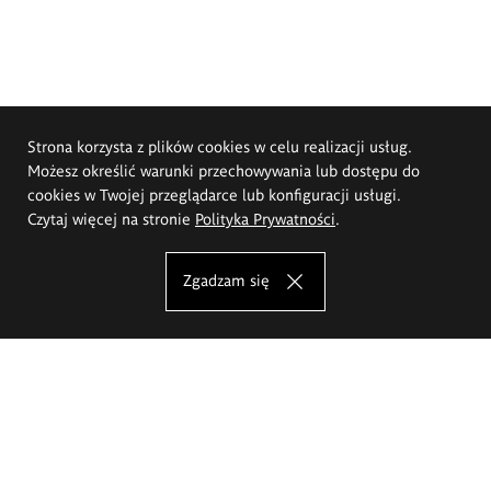
Strona korzysta z plików cookies w celu realizacji usług.
Możesz określić warunki przechowywania lub dostępu do
cookies w Twojej przeglądarce lub konfiguracji usługi.
Czytaj więcej na stronie
Polityka Prywatności
.
Zgadzam się
Akademia Sztuk Pięknych im.
Eugeniusza Gepperta we Wrocławiu