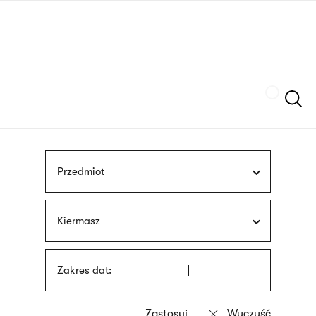
Przejdź
języka
do
migowego
treści
Szukaj
Przedmiot
Kiermasz
Zakres dat: