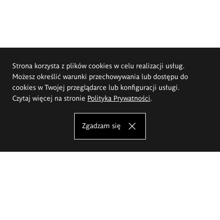
Strona korzysta z plików cookies w celu realizacji usług.
Możesz określić warunki przechowywania lub dostępu do
cookies w Twojej przeglądarce lub konfiguracji usługi.
Czytaj więcej na stronie
Polityka Prywatności
.
Zgadzam się
Akademia Sztuk Pięknych im.
Eugeniusza Gepperta we Wrocławiu