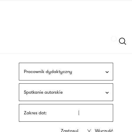
Przejdź
języka
do
migowego
treści
Szukaj
Pracownik dydaktyczny
Spotkanie autorskie
Zakres dat: