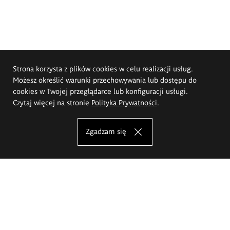
Strona korzysta z plików cookies w celu realizacji usług.
Możesz określić warunki przechowywania lub dostępu do
cookies w Twojej przeglądarce lub konfiguracji usługi.
Czytaj więcej na stronie
Polityka Prywatności
.
Zgadzam się
Akademia Sztuk Pięknych im.
Eugeniusza Gepperta we Wrocławiu