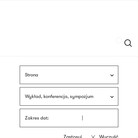
Przejdź
języka
do
migowego
treści
Szukaj
Strona
Wykład, konferencja, sympozjum
Zakres dat: