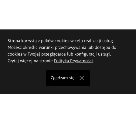
Strona korzysta z plików cookies w celu realizacji usług.
Możesz określić warunki przechowywania lub dostępu do
cookies w Twojej przeglądarce lub konfiguracji usługi.
Czytaj więcej na stronie
Polityka Prywatności
.
Zgadzam się
Akademia Sztuk Pięknych im.
Eugeniusza Gepperta we Wrocławiu