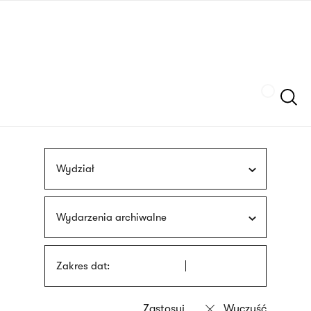
Przejdź
języka
do
migowego
treści
Szukaj
Wydział
Wydarzenia archiwalne
Zakres dat: