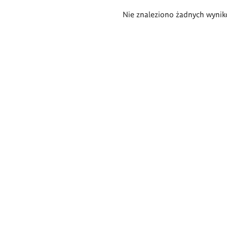
Wyniki
Nie znaleziono żadnych wynik
wyszukiwania