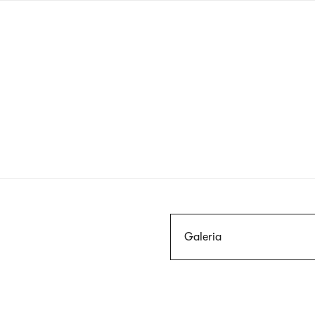
Przejdź
do
treści
Szukaj
Galeria