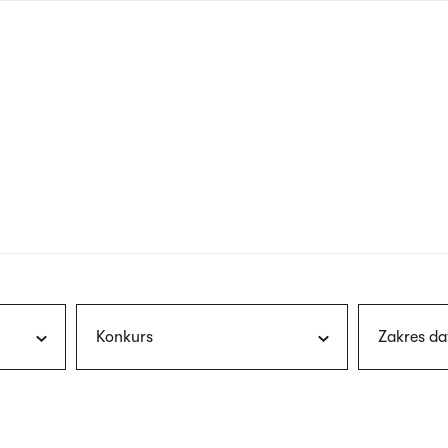
nagłówku
wersja
polska
Konkurs
Zakres da